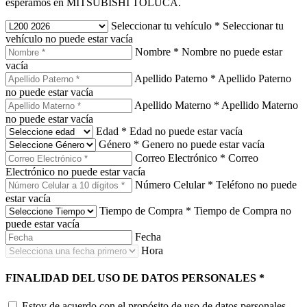
esperamos en MITSUBISHI TOLUCA.
Seleccionar tu vehículo
*
Seleccionar tu
vehículo no puede estar vacía
Nombre
*
Nombre no puede estar
vacía
Apellido Paterno
*
Apellido Paterno
no puede estar vacía
Apellido Materno
*
Apellido Materno
no puede estar vacía
Edad
*
Edad no puede estar vacía
Género
*
Genero no puede estar vacía
Correo Electrónico
*
Correo
Electrónico no puede estar vacía
Número Celular
*
Teléfono no puede
estar vacía
Tiempo de Compra
*
Tiempo de Compra no
puede estar vacía
Fecha
Hora
FINALIDAD DEL USO DE DATOS PERSONALES
*
Estoy de acuerdo con el propósito de uso de datos personales.