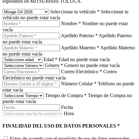
esperamos en MITSUBISHI TOLUCA.
Seleccionar tu vehículo
*
Seleccionar tu
vehículo no puede estar vacía
Nombre
*
Nombre no puede estar
vacía
Apellido Paterno
*
Apellido Paterno
no puede estar vacía
Apellido Materno
*
Apellido Materno
no puede estar vacía
Edad
*
Edad no puede estar vacía
Género
*
Genero no puede estar vacía
Correo Electrónico
*
Correo
Electrónico no puede estar vacía
Número Celular
*
Teléfono no puede
estar vacía
Tiempo de Compra
*
Tiempo de Compra no
puede estar vacía
Fecha
Hora
FINALIDAD DEL USO DE DATOS PERSONALES
*
Estoy de acuerdo con el propósito de uso de datos personales.