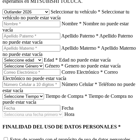
esperamos en MITSUBISHI TOLUCA.
Seleccionar tu vehículo
*
Seleccionar tu
vehículo no puede estar vacía
Nombre
*
Nombre no puede estar
vacía
Apellido Paterno
*
Apellido Paterno
no puede estar vacía
Apellido Materno
*
Apellido Materno
no puede estar vacía
Edad
*
Edad no puede estar vacía
Género
*
Genero no puede estar vacía
Correo Electrónico
*
Correo
Electrónico no puede estar vacía
Número Celular
*
Teléfono no puede
estar vacía
Tiempo de Compra
*
Tiempo de Compra no
puede estar vacía
Fecha
Hora
FINALIDAD DEL USO DE DATOS PERSONALES
*
Estoy de acuerdo con el propósito de uso de datos personales.