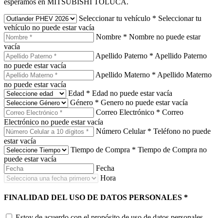
esperamos en MITSUBISHI TOLUCA.
Seleccionar tu vehículo
*
Seleccionar tu
vehículo no puede estar vacía
Nombre
*
Nombre no puede estar
vacía
Apellido Paterno
*
Apellido Paterno
no puede estar vacía
Apellido Materno
*
Apellido Materno
no puede estar vacía
Edad
*
Edad no puede estar vacía
Género
*
Genero no puede estar vacía
Correo Electrónico
*
Correo
Electrónico no puede estar vacía
Número Celular
*
Teléfono no puede
estar vacía
Tiempo de Compra
*
Tiempo de Compra no
puede estar vacía
Fecha
Hora
FINALIDAD DEL USO DE DATOS PERSONALES
*
Estoy de acuerdo con el propósito de uso de datos personales.