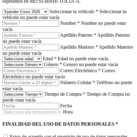
esperamos en MITSUBISHI TOLUCA.
Seleccionar tu vehículo
*
Seleccionar tu
vehículo no puede estar vacía
Nombre
*
Nombre no puede estar
vacía
Apellido Paterno
*
Apellido Paterno
no puede estar vacía
Apellido Materno
*
Apellido Materno
no puede estar vacía
Edad
*
Edad no puede estar vacía
Género
*
Genero no puede estar vacía
Correo Electrónico
*
Correo
Electrónico no puede estar vacía
Número Celular
*
Teléfono no puede
estar vacía
Tiempo de Compra
*
Tiempo de Compra no
puede estar vacía
Fecha
Hora
FINALIDAD DEL USO DE DATOS PERSONALES
*
Estoy de acuerdo con el propósito de uso de datos personales.