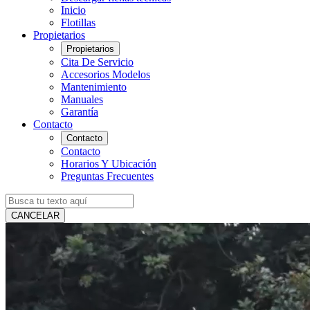
Inicio
Flotillas
Propietarios
Propietarios
Cita De Servicio
Accesorios Modelos
Mantenimiento
Manuales
Garantía
Contacto
Contacto
Contacto
Horarios Y Ubicación
Preguntas Frecuentes
CANCELAR