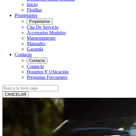
Inicio
Flotillas
Propietarios
Propietarios
Cita De Servicio
Accesorios Modelos
Mantenimiento
Manuales
Garantía
Contacto
Contacto
Contacto
Horarios Y Ubicación
Preguntas Frecuentes
CANCELAR