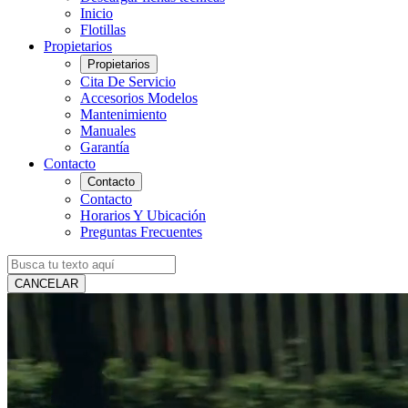
Inicio
Flotillas
Propietarios
Propietarios
Cita De Servicio
Accesorios Modelos
Mantenimiento
Manuales
Garantía
Contacto
Contacto
Contacto
Horarios Y Ubicación
Preguntas Frecuentes
CANCELAR